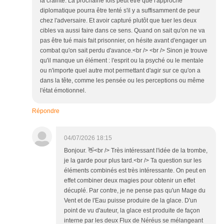
la crainte. La prochaine fois peut être que l'approche
diplomatique pourra être tenté s'il y a suffisamment de peur
chez l'adversaire. Et avoir capturé plutôt que tuer les deux
cibles va aussi faire dans ce sens. Quand on sait qu'on ne va
pas être tué mais fait prisonnier, on hésite avant d'engager un
combat qu'on sait perdu d'avance.<br /> <br /> Sinon je trouve
qu'il manque un élément : l'esprit ou la psyché ou le mentale
ou n'importe quel autre mot permettant d'agir sur ce qu'on a
dans la tête, comme les pensée ou les perceptions ou même
l'état émotionnel.
Répondre
04/07/2026 18:15
Bonjour. 👋<br /> Très intéressant l'idée de la trombe,
je la garde pour plus tard.<br /> Ta question sur les
éléments combinés est très intéressante. On peut en
effet combiner deux magies pour obtenir un effet
décuplé. Par contre, je ne pense pas qu'un Mage du
Vent et de l'Eau puisse produire de la glace. D'un
point de vu d'auteur, la glace est produite de façon
interne par les deux Flux de Néréus se mélangeant