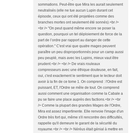
sommations. Peut-être que Mira les aurait seulement
neutralisés (elle ne tue aucun Lupin durant cet
épisode, ceux qui ont été projetées comme des
branches mortes ont seulement été sonnés).<br />
<br /> "On peut quand même encore se poser la
question, pourquoi un tel déploiement de force de la
part de l’ordre par rapport au danger de cette
opération." C'est vrai que quatre mages peuvent
paraître un peu disproportionnés pour un camp aussi
peu peuplé, mais avec les Lupins, mieux vaut être
prudent.<br /> <br /> De vrais rouleaux
compresseurs avec une éthique douteuse, en fait,
oui, c'est exactement le sentiment que le lecteur doit
avoir à la fin de ce tome 1. On comprend : l'Ordre est
puissant, ET, l'Ordre se mêle de tout. On comprend
aussi comment une organisation comme la Cabale a
pu se faire une place auprès des factions.<br /> <br
/> Comme la plupart des grandes Mages de l'Ordre,
Mira est assez impertinente. Elle renvoie l'image d'un
Ordre très fort qui, même s'il rencontre des difficultés,
rappelle qu'il demeure le garant de la sécurité du
royaume.<br /> <br /> Néréus était génial à mettre en