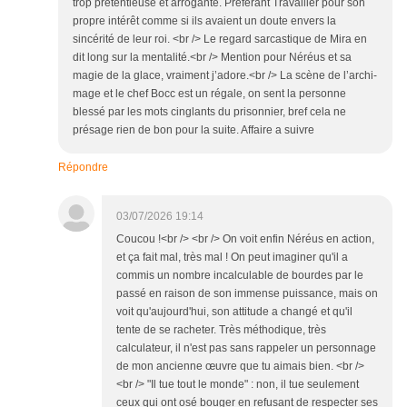
trop prétentieuse et arrogante. Préférant Travailler pour son
propre intérêt comme si ils avaient un doute envers la
sincérité de leur roi. <br /> Le regard sarcastique de Mira en
dit long sur la mentalité.<br /> Mention pour Néréus et sa
magie de la glace, vraiment j’adore.<br /> La scène de l’archi-
mage et le chef Bocc est un régale, on sent la personne
blessé par les mots cinglants du prisonnier, bref cela ne
présage rien de bon pour la suite. Affaire a suivre
Répondre
03/07/2026 19:14
Coucou !<br /> <br /> On voit enfin Néréus en action,
et ça fait mal, très mal ! On peut imaginer qu'il a
commis un nombre incalculable de bourdes par le
passé en raison de son immense puissance, mais on
voit qu'aujourd'hui, son attitude a changé et qu'il
tente de se racheter. Très méthodique, très
calculateur, il n'est pas sans rappeler un personnage
de mon ancienne œuvre que tu aimais bien. <br />
<br /> "Il tue tout le monde" : non, il tue seulement
ceux qui ont osé bouger en refusant de respecter ses