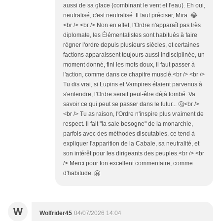
aussi de sa glace (combinant le vent et l'eau). Eh oui,
neutralisé, c'est neutralisé. Il faut préciser, Mira. 😂
<br /> <br /> Non en effet, l'Ordre n'apparaît pas très
diplomate, les Élémentalistes sont habitués à faire
régner l'ordre depuis plusieurs siècles, et certaines
factions apparaissent toujours aussi indisciplinée, un
moment donné, fini les mots doux, il faut passer à
l'action, comme dans ce chapitre musclé.<br /> <br />
Tu dis vrai, si Lupins et Vampires étaient parvenus à
s'entendre, l'Ordre serait peut-être déjà tombé. Va
savoir ce qui peut se passer dans le futur... 🤔<br />
<br /> Tu as raison, l'Ordre n'inspire plus vraiment de
respect. Il fait "la sale besogne" de la monarchie,
parfois avec des méthodes discutables, ce tend à
expliquer l'apparition de la Cabale, sa neutralité, et
son intérêt pour les dirigeants des peuples.<br /> <br
/> Merci pour ton excellent commentaire, comme
d'habitude. 🤗
W
Wolfrider45
04/07/2026 14:04