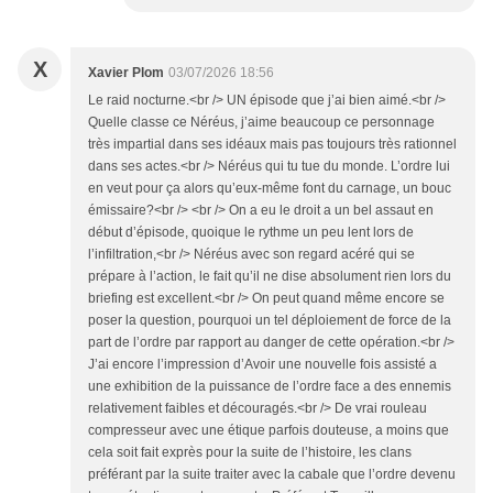
X
Xavier Plom
03/07/2026 18:56
Le raid nocturne.<br /> UN épisode que j’ai bien aimé.<br />
Quelle classe ce Néréus, j’aime beaucoup ce personnage
très impartial dans ses idéaux mais pas toujours très rationnel
dans ses actes.<br /> Néréus qui tu tue du monde. L’ordre lui
en veut pour ça alors qu’eux-même font du carnage, un bouc
émissaire?<br /> <br /> On a eu le droit a un bel assaut en
début d’épisode, quoique le rythme un peu lent lors de
l’infiltration,<br /> Néréus avec son regard acéré qui se
prépare à l’action, le fait qu’il ne dise absolument rien lors du
briefing est excellent.<br /> On peut quand même encore se
poser la question, pourquoi un tel déploiement de force de la
part de l’ordre par rapport au danger de cette opération.<br />
J’ai encore l’impression d’Avoir une nouvelle fois assisté a
une exhibition de la puissance de l’ordre face a des ennemis
relativement faibles et découragés.<br /> De vrai rouleau
compresseur avec une étique parfois douteuse, a moins que
cela soit fait exprès pour la suite de l’histoire, les clans
préférant par la suite traiter avec la cabale que l’ordre devenu