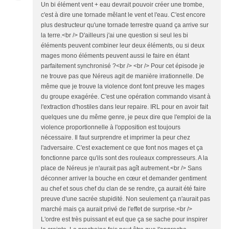
Un bi élément vent + eau devrait pouvoir créer une trombe,
c'est à dire une tornade mêlant le vent et l'eau. C'est encore
plus destructeur qu'une tornade terrestre quand ça arrive sur
la terre.<br /> D'ailleurs j'ai une question si seul les bi
éléments peuvent combiner leur deux éléments, ou si deux
mages mono éléments peuvent aussi le faire en étant
parfaitement synchronisé ?<br /> <br /> Pour cet épisode je
ne trouve pas que Néreus agit de manière irrationnelle. De
même que je trouve la violence dont font preuve les mages
du groupe exagérée. C'est une opération commando visant à
l'extraction d'hostiles dans leur repaire. IRL pour en avoir fait
quelques une du même genre, je peux dire que l'emploi de la
violence proportionnelle à l'opposition est toujours
nécessaire. Il faut surprendre et imprimer la peur chez
l'adversaire. C'est exactement ce que font nos mages et ça
fonctionne parce qu'ils sont des rouleaux compresseurs. A la
place de Néreus je n'aurait pas agît autrement.<br /> Sans
déconner arriver la bouche en cœur et demander gentiment
au chef et sous chef du clan de se rendre, ça aurait été faire
preuve d'une sacrée stupidité. Non seulement ça n'aurait pas
marché mais ça aurait privé de l'effet de surprise.<br />
L'ordre est très puissant et eut que ça se sache pour inspirer